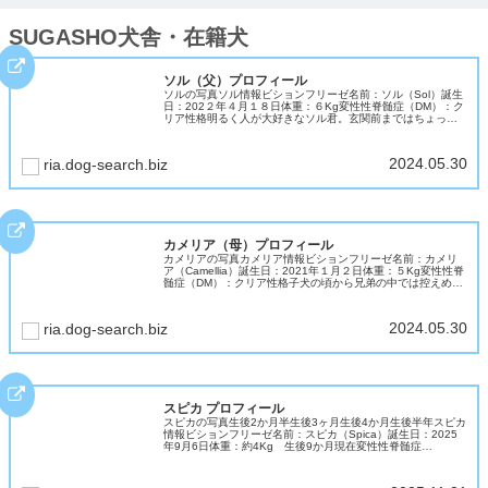
SUGASHO犬舎・在籍犬
ソル（父）プロフィール
ソルの写真ソル情報ビションフリーゼ名前：ソル（Sol）誕生
日：202２年４月１８日体重：６Kg変性性脊髄症（DM）：ク
リア性格明るく人が大好きなソル君。玄関前まではちょっぴ
り警戒して吠えますが、一歩家に入ると「遊ぼう」スイッチ
が入ります。お...
2024.05.30
ria.dog-search.biz
カメリア（母）プロフィール
カメリアの写真カメリア情報ビションフリーゼ名前：カメリ
ア（Camellia）誕生日：2021年１月２日体重：５Kg変性性脊
髄症（DM）：クリア性格子犬の頃から兄弟の中では控えめだ
ったカメリア。大人になって穏やかな気質で温和で優しいビ
ションマ...
2024.05.30
ria.dog-search.biz
スピカ プロフィール
スピカの写真生後2か月半生後3ヶ月生後4か月生後半年スピカ
情報ビションフリーゼ名前：スピカ（Spica）誕生日：2025
年9月6日体重：約4Kg 生後9か月現在変性性脊髄症
（DM）：クリア性格天真爛漫ちゃん、ビションの明るい性格
そのものの女...