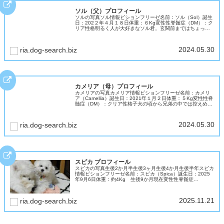
ソル（父）プロフィール
ソルの写真ソル情報ビションフリーゼ名前：ソル（Sol）誕生
日：202２年４月１８日体重：６Kg変性性脊髄症（DM）：ク
リア性格明るく人が大好きなソル君。玄関前まではちょっぴ
り警戒して吠えますが、一歩家に入ると「遊ぼう」スイッチ
が入ります。お...
2024.05.30
ria.dog-search.biz
カメリア（母）プロフィール
カメリアの写真カメリア情報ビションフリーゼ名前：カメリ
ア（Camellia）誕生日：2021年１月２日体重：５Kg変性性脊
髄症（DM）：クリア性格子犬の頃から兄弟の中では控えめだ
ったカメリア。大人になって穏やかな気質で温和で優しいビ
ションマ...
2024.05.30
ria.dog-search.biz
スピカ プロフィール
スピカの写真生後2か月半生後3ヶ月生後4か月生後半年スピカ
情報ビションフリーゼ名前：スピカ（Spica）誕生日：2025
年9月6日体重：約4Kg 生後9か月現在変性性脊髄症
（DM）：クリア性格天真爛漫ちゃん、ビションの明るい性格
そのものの女...
2025.11.21
ria.dog-search.biz