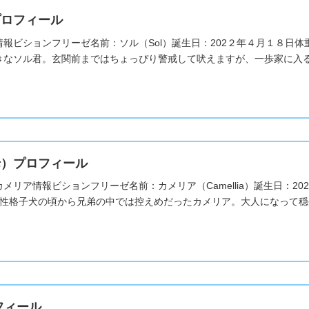
プロフィール
報ビションフリーゼ名前：ソル（Sol）誕生日：202２年４月１８日体
きなソル君。玄関前まではちょっぴり警戒して吠えますが、一歩家に入ると
母）プロフィール
メリア情報ビションフリーゼ名前：カメリア（Camellia）誕生日：20
ア性格子犬の頃から兄弟の中では控えめだったカメリア。大人になって穏や
フィール