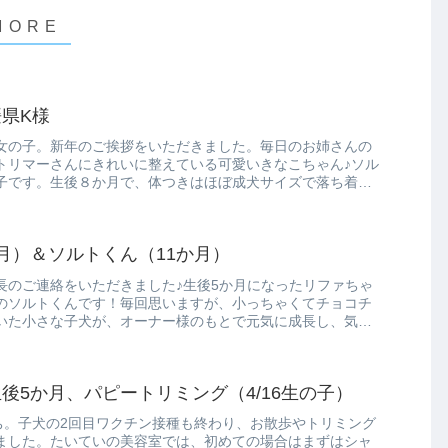
県K様
れの女の子。新年のご挨拶をいただきました。毎日のお姉さんの
トリマーさんにきれいに整えている可愛いきなこちゃん♪ソル
子です。生後８か月で、体つきはほぼ成犬サイズで落ち着い
月）＆ソルトくん（11か月）
長のご連絡をいただきました♪生後5か月になったリファちゃ
のソルトくんです！毎回思いますが、小っちゃくてチョコチ
いた小さな子犬が、オーナー様のもとで元気に成長し、気が
後5か月、パピートリミング（4/16生の子）
たち。子犬の2回目ワクチン接種も終わり、お散歩やトリミング
ました。たいていの美容室では、初めての場合はまずはシャ