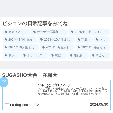
しまうのですが、先週から...
ビションの日常記事をみてね
カメリア
オーナー様写真
2025年11月生まれ
2024年4月生まれ
2023年10月生まれ
写真
ソル
2024年10月生まれ
2025年5月生まれ
2026年5月生まれ
散歩
トリミング
病院
離乳食
スピカ
SUGASHO犬舎・在籍犬
ソル（父）プロフィール
ソルの写真ソル情報ビションフリーゼ名前：ソル（Sol）誕生
日：202２年４月１８日体重：６Kg変性性脊髄症（DM）：ク
リア性格明るく人が大好きなソル君。玄関前まではちょっぴ
り警戒して吠えますが、一歩家に入ると「遊ぼう」スイッチ
が入ります。お...
2024.05.30
ria.dog-search.biz