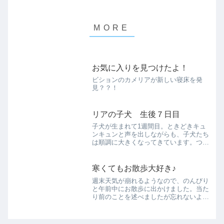
お気に入りを見つけたよ！
ビションのカメリアが新しい寝床を発
見？？！
リアの子犬 生後７日目
子犬が生まれて1週間目。ときどきキュ
ンキュンと声を出しながらも、子犬たち
は順調に大きくなってきています。つい
この間まで、「暑すぎる」と思っていた
名古屋の夏も、急に秋めいて朝晩は冷え
てきました。子犬が冷えないか心配して
寒くてもお散歩大好き♪
いましたが、そこは母犬。...
週末天気が崩れるようなので、のんびり
と午前中にお散歩に出かけました。当た
り前のことを述べましたが忘れないよう
に書き留めたのには訳があります。いつ
もは娘が仕事終わりに散歩に連れて行っ
てくれる散歩なので、夕方や夜になって