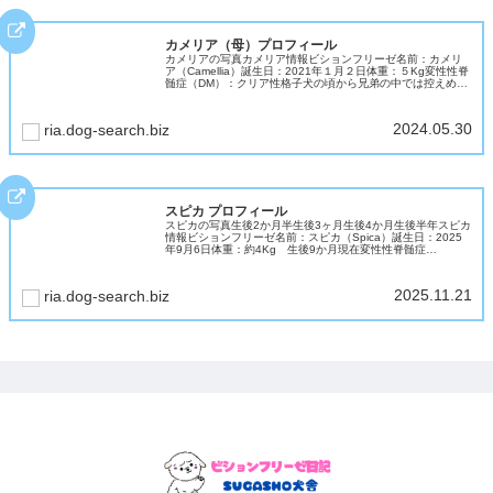
カメリア（母）プロフィール
カメリアの写真カメリア情報ビションフリーゼ名前：カメリ
ア（Camellia）誕生日：2021年１月２日体重：５Kg変性性脊
髄症（DM）：クリア性格子犬の頃から兄弟の中では控えめだ
ったカメリア。大人になって穏やかな気質で温和で優しいビ
ションマ...
2024.05.30
ria.dog-search.biz
スピカ プロフィール
スピカの写真生後2か月半生後3ヶ月生後4か月生後半年スピカ
情報ビションフリーゼ名前：スピカ（Spica）誕生日：2025
年9月6日体重：約4Kg 生後9か月現在変性性脊髄症
（DM）：クリア性格天真爛漫ちゃん、ビションの明るい性格
そのものの女...
2025.11.21
ria.dog-search.biz