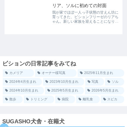
リア、ソルに初めての対面
我が家でほぼ一人っ子状態の甘えん坊に
育ってきた、ビションフリーゼのリアち
ゃん。新しい家族を迎えることになり、
その子犬との初対面です。威嚇するの
か、ウェルカムでテンションが上がるの
か…わかりませんが。犬舎とは違い、毎
日人と暮らしているので、自...
ビションの日常記事をみてね
カメリア
オーナー様写真
2025年11月生まれ
2024年4月生まれ
2023年10月生まれ
写真
ソル
2024年10月生まれ
2025年5月生まれ
2026年5月生まれ
散歩
トリミング
病院
離乳食
スピカ
SUGASHO犬舎・在籍犬