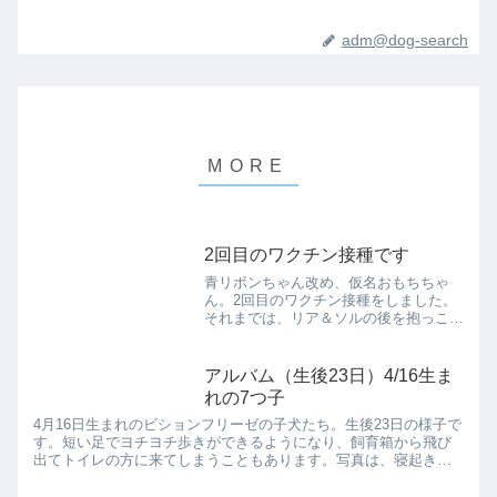
adm@dog-search
2回目のワクチン接種です
青リボンちゃん改め、仮名おもちちゃ
ん。2回目のワクチン接種をしました。
それまでは、リア＆ソルの後を抱っこし
て散歩をしていましたが、これからはリ
ードを付けて一緒に歩けます。数日、散
歩トレーニングしたら新しい飼い主の所
アルバム（生後23日）4/16生ま
へ行きます。実家の両親のと...
れの7つ子
4月16日生まれのビションフリーゼの子犬たち。生後23日の様子で
す。短い足でヨチヨチ歩きができるようになり、飼育箱から飛び
出てトイレの方に来てしまうこともあります。写真は、寝起きの
トイレタイムでトイレシートの上に移動させた時の様子。母犬の
カ...