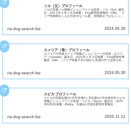
ソル（父）プロフィール
ソルの写真ソル情報ビションフリーゼ名前：ソル（Sol）誕生
日：202２年４月１８日体重：６Kg変性性脊髄症（DM）：ク
リア性格明るく人が大好きなソル君。玄関前まではちょっぴ
り警戒して吠えますが、一歩家に入ると「遊ぼう」スイッチ
が入ります。お...
2024.05.30
ria.dog-search.biz
カメリア（母）プロフィール
カメリアの写真カメリア情報ビションフリーゼ名前：カメリ
ア（Camellia）誕生日：2021年１月２日体重：５Kg変性性脊
髄症（DM）：クリア性格子犬の頃から兄弟の中では控えめだ
ったカメリア。大人になって穏やかな気質で温和で優しいビ
ションマ...
2024.05.30
ria.dog-search.biz
スピカ プロフィール
スピカの写真生後2か月半生後3ヶ月生後4か月生後半年スピカ
情報ビションフリーゼ名前：スピカ（Spica）誕生日：2025
年9月6日体重：約4Kg 生後9か月現在変性性脊髄症
（DM）：クリア性格天真爛漫ちゃん、ビションの明るい性格
そのものの女...
2025.11.21
ria.dog-search.biz