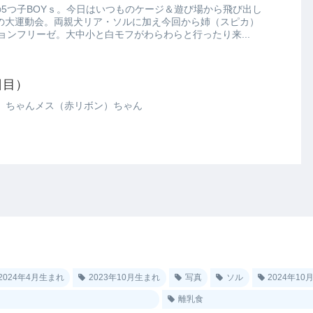
まれの5つ子BOYｓ。今日はいつものケージ＆遊び場から飛び出し
例の大運動会。両親犬リア・ソルに加え今回から姉（スピカ）
ョンフリーゼ。大中小と白モフがわらわらと行ったり来...
日目）
）ちゃんメス（赤リボン）ちゃん
2024年4月生まれ
2023年10月生まれ
写真
ソル
2024年1
離乳食