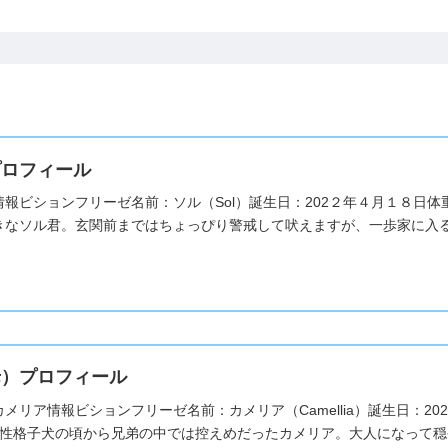
プロフィール
報ビションフリーゼ名前：ソル（Sol）誕生日：202２年４月１８日体
きなソル君。玄関前まではちょっぴり警戒して吠えますが、一歩家に入ると
母）プロフィール
メリア情報ビションフリーゼ名前：カメリア（Camellia）誕生日：20
ア性格子犬の頃から兄弟の中では控えめだったカメリア。大人になって穏や