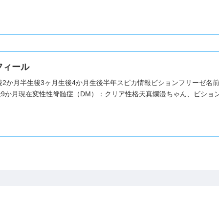
フィール
2か月半生後3ヶ月生後4か月生後半年スピカ情報ビションフリーゼ名前：ス
後9か月現在変性性脊髄症（DM）：クリア性格天真爛漫ちゃん、ビション