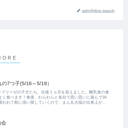
adm@dog-search
の7つ子(5/16～5/19）
ョンフリーゼの子犬たち。生後１ヵ月を迎えました。離乳食の食
よく食べます！食後、わらわらと各自で思い思いに遊んで30
襲われて順に添い寝していくので、まん丸大福が出来上がっ
動会