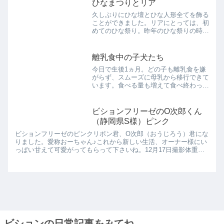
ひなまつりとリア
久しぶりにひな壇とひな人形全てを飾る
ことができました。リアにとっては、初
めてのひな祭り。昨年のひな祭りの時期
はまだ生後２か月でほぼケージの中で過
ごしていたので、２回目とはいえほぼ
初。いつも親任せの雛飾りも今年は娘と
離乳食中の子犬たち
一緒に飾ることができました...
今日で生後1ヵ月。どの子も離乳食を嫌
がらず、スムーズに母乳から移行できて
います。食べる量も増えて食べ終わった
ころはおなかパンパン！まだ足の力の踏
ん張りがきかないのか、上手に食べられ
ないので、前足と顔をフードボールに突
ビションフリーゼのO次郎くん
っ込んで体中で食べていま...
（静岡県S様）ピンク
ビションフリーゼのピンクリボン君、O次郎（おうじろう）君にな
りました。愛称おーちゃん♪これから新しい生活、オーナー様にい
っぱい甘えて可愛がってもらって下さいね。12月17日撮影体重は
1.6ｋｇになりました。ワクチン接種前のシャンプー。12月...
ビションの日常記事をみてね