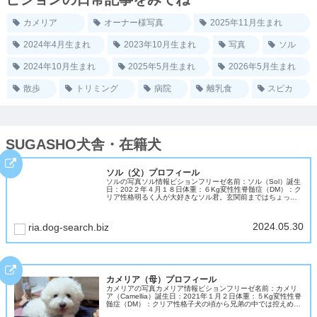
カメリア
オーナー様写真
2025年11月生まれ
2024年4月生まれ
2023年10月生まれ
写真
ソル
2024年10月生まれ
2025年5月生まれ
2026年5月生まれ
散歩
トリミング
病院
離乳食
スピカ
SUGASHO犬舎・在籍犬
ソル（父）プロフィール
ソルの写真ソル情報ビションフリーゼ名前：ソル（Sol）誕生
日：202２年４月１８日体重：６Kg変性性脊髄症（DM）：ク
リア性格明るく人が大好きなソル君。玄関前まではちょっぴ
り警戒して吠えますが、一歩家に入ると「遊ぼう」スイッチ
が入ります。お...
2024.05.30
ria.dog-search.biz
カメリア（母）プロフィール
カメリアの写真カメリア情報ビションフリーゼ名前：カメリ
ア（Camellia）誕生日：2021年１月２日体重：５Kg変性性脊
髄症（DM）：クリア性格子犬の頃から兄弟の中では控えめだ
ったカメリア。大人になって穏やかな気質で温和で優しいビ