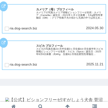
カメリア（母）プロフィール
カメリアの写真カメリア情報ビションフリーゼ名前：カメリ
ア（Camellia）誕生日：2021年１月２日体重：５Kg変性性脊
髄症（DM）：クリア性格子犬の頃から兄弟の中では控えめだ
ったカメリア。大人になって穏やかな気質で温和で優しいビ
ションマ...
2024.05.30
ria.dog-search.biz
スピカ プロフィール
スピカの写真生後2か月半生後3ヶ月生後4か月生後半年スピカ
情報ビションフリーゼ名前：スピカ（Spica）誕生日：2025
年9月6日体重：約4Kg 生後9か月現在変性性脊髄症
（DM）：クリア性格天真爛漫ちゃん、ビションの明るい性格
そのものの女...
2025.11.21
ria.dog-search.biz
© 2021-2026 【公式】ビションフリーゼ|すがしょう犬舎 菅沼.