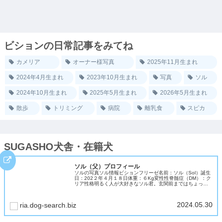
ビションの日常記事をみてね
カメリア
オーナー様写真
2025年11月生まれ
2024年4月生まれ
2023年10月生まれ
写真
ソル
2024年10月生まれ
2025年5月生まれ
2026年5月生まれ
散歩
トリミング
病院
離乳食
スピカ
SUGASHO犬舎・在籍犬
ソル（父）プロフィール
ソルの写真ソル情報ビションフリーゼ名前：ソル（Sol）誕生
日：202２年４月１８日体重：６Kg変性性脊髄症（DM）：ク
リア性格明るく人が大好きなソル君。玄関前まではちょっぴ
り警戒して吠えますが、一歩家に入ると「遊ぼう」スイッチ
が入ります。お...
2024.05.30
ria.dog-search.biz