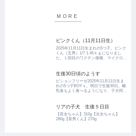
ピンクくん（11月11日生）
2025年11月11日生まれの5つ子。ピンク
くん（五男）1/7 1.45ｋｇになりまし
た。１回目のワクチン接種、マイクロチ
ップ装着完了。2/10 2㎏になりまし
た。2回目のワクチン接種も完了。
2/15 お散歩デビュー2月15日撮影生後
生後30日頃のようす
3ヶ月...
ビションフリーゼ2025年11月11日生ま
れの5つ子BOYｓ。明日で生後30日。離
乳食もよく食べるようになり、子犬同士
でじゃれたり周りの音や声を聴いて動く
ようになりました。声を掛けると奥の寝
ているお部屋から、短い足でちょこちょ
リアの子犬 生後５日目
こと出て来てア...
【長女ちゃん】310g【次女ちゃん】
280g【長男くん】270g