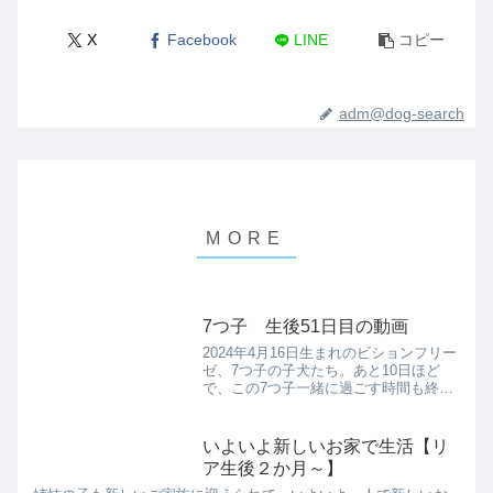
X
Facebook
LINE
コピー
adm@dog-search
7つ子 生後51日目の動画
2024年4月16日生まれのビションフリー
ゼ、7つ子の子犬たち。あと10日ほど
で、この7つ子一緒に過ごす時間も終わ
ります。生後51日目、元気いっぱいの7
つ子たちの様子を、定点カメラ風（実際
は手に持ってます）に撮影しました。首
いよいよ新しいお家で生活【リ
にそれぞれ色のゴ...
ア生後２か月～】