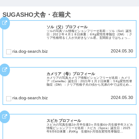
SUGASHO犬舎・在籍犬
ソル（父）プロフィール
ソルの写真ソル情報ビションフリーゼ名前：ソル（Sol）誕生
日：202２年４月１８日体重：６Kg変性性脊髄症（DM）：ク
リア性格明るく人が大好きなソル君。玄関前まではちょっぴ
り警戒して吠えますが、一歩家に入ると「遊ぼう」スイッチ
が入ります。お...
2024.05.30
ria.dog-search.biz
カメリア（母）プロフィール
カメリアの写真カメリア情報ビションフリーゼ名前：カメリ
ア（Camellia）誕生日：2021年１月２日体重：５Kg変性性脊
髄症（DM）：クリア性格子犬の頃から兄弟の中では控えめだ
ったカメリア。大人になって穏やかな気質で温和で優しいビ
ションマ...
2024.05.30
ria.dog-search.biz
スピカ プロフィール
スピカの写真生後2か月半生後3ヶ月生後4か月生後半年スピカ
情報ビションフリーゼ名前：スピカ（Spica）誕生日：2025
年9月6日体重：約4Kg 生後9か月現在変性性脊髄症
（DM）：クリア性格天真爛漫ちゃん、ビションの明るい性格
そのものの女...