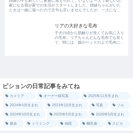
姉妹の子も新しいご家族に迎えられて、いよいよ一人で新しいお
家になる我が家での生活がスタートしました。姉妹ちゃんがいた
ときは一緒に遊べたので文句も言いませんでしたが、一人になっ
たらやはりさみしくて泣いちゃいます。リアは基本はケージで過
ごします...
リアの大好きな毛布
子犬の頃から肌触りが良くてお気に入り
の毛布。リアちゃんどんな毛布でも良く
て、時には、娘のベッドの上で毛布にう
ずくまりそのまま寝落ちすることも。今
日はソファの上にあったひざ掛けを見つ
けてカミカミ＆抱っこ。散歩後というこ
ともありそのまま寝落ちし...
ビションの日常記事をみてね
カメリア
オーナー様写真
2025年11月生まれ
2024年4月生まれ
2023年10月生まれ
写真
ソル
2024年10月生まれ
2025年5月生まれ
2026年5月生まれ
散歩
トリミング
病院
離乳食
スピカ