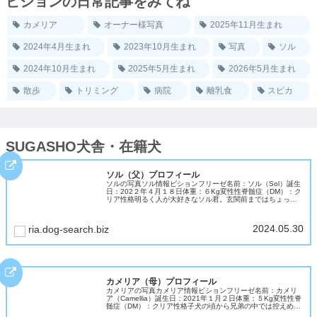
ビションの日常記事をみてね
カメリア
オーナー様写真
2025年11月生まれ
2024年4月生まれ
2023年10月生まれ
写真
ソル
2024年10月生まれ
2025年5月生まれ
2026年5月生まれ
散歩
トリミング
病院
離乳食
スピカ
SUGASHO犬舎・在籍犬
ソル（父）プロフィール
ソルの写真ソル情報ビションフリーゼ名前：ソル（Sol）誕生
日：202２年４月１８日体重：６Kg変性性脊髄症（DM）：ク
リア性格明るく人が大好きなソル君。玄関前まではちょっぴ
り警戒して吠えますが、一歩家に入ると「遊ぼう」スイッチ
が入ります。お...
2024.05.30
ria.dog-search.biz
カメリア（母）プロフィール
カメリアの写真カメリア情報ビションフリーゼ名前：カメリ
ア（Camellia）誕生日：2021年１月２日体重：５Kg変性性脊
髄症（DM）：クリア性格子犬の頃から兄弟の中では控えめだ
ったカメリア。大人になって穏やかな気質で温和で優しいビ